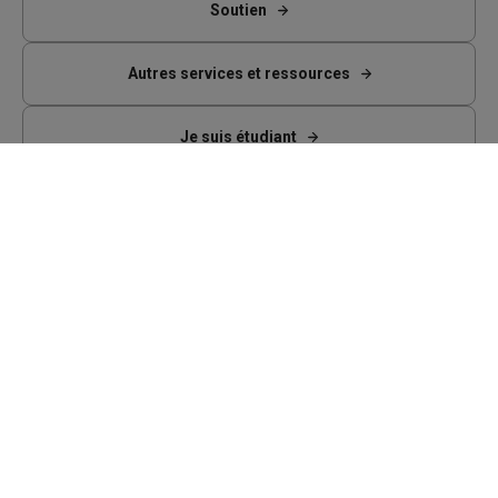
Soutien
Autres services et ressources
Je suis étudiant
Facebook
Bluesky
LinkedIn