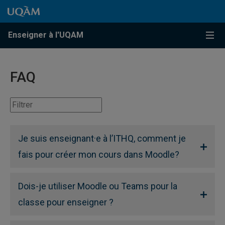
Passer au contenu
Accéder au menu principal
Accéder à la recherche
Passer au contenu
Accéder au menu principal
Enseigner à l'UQAM
Menu
FAQ
Je suis enseignant·e à l’ITHQ, comment je
fais pour créer mon cours dans Moodle?
Dois-je utiliser Moodle ou Teams pour la
classe pour enseigner ?