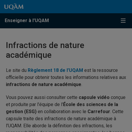
Passer au contenu
Accéder au menu principal
Accéder à la recherche
Passer au contenu
Accéder au menu principal
Enseigner à l'UQAM
Menu
Infractions de nature
académique
Le site du
Règlement 18 de l’UQAM
est la ressource
officielle pour obtenir toutes les informations relatives aux
infractions de nature académique
.
Vous pouvez aussi consulter cette
capsule vidéo
conçue
et produite par l’équipe de l’
École des sciences de la
gestion (ESG)
en collaboration avec le
Carrefour
. Cette
capsule traite des infractions de nature académique à
l’UQAM. Elle aborde la définition des infractions, les