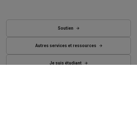
Soutien
Autres services et ressources
Je suis étudiant
Facebook
Bluesky
LinkedIn