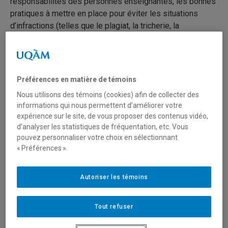
responsabilités des personnes enseignantes, les bonnes
pratiques à mettre en place pour éviter les situations
d’infractions (telles que le plagiat, la tricherie, la
falsification de documents et d’autres actes contraires à
l’intégrité académique) ainsi que la procédure de
signalement.
Préférences en matière de témoins
La capsule vise principalement à
sensibiliser
à
Nous utilisons des témoins (cookies) afin de collecter des
l’importance de l’intégrité académique et à
guider
le
informations qui nous permettent d’améliorer votre
corps enseignant dans son travail de sensibilisation et
expérience sur le site, de vous proposer des contenus vidéo,
d’information des personnes étudiantes à la question de
d’analyser les statistiques de fréquentation, etc. Vous
l’intégrité. Bien que cette capsule soit une initiative
pouvez personnaliser votre choix en sélectionnant
destinée
initialement au personnel enseignant de
« Préférences ».
l’ESG
, les recommandations qui y sont fournies peuvent
être pertinentes pour
toute personne enseignante de
Autoriser les témoins
l’UQAM
.
Tout refuser