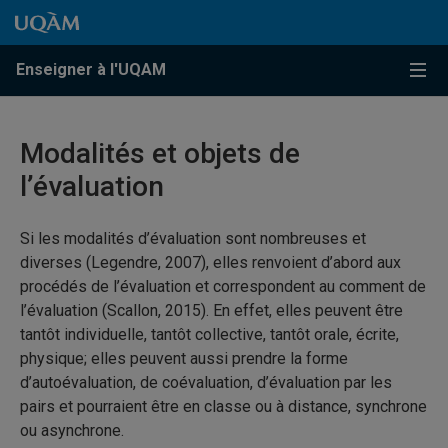
Passer au contenu
Accéder au menu principal
Accéder à la recherche
Passer au contenu
Accéder au menu principal
Enseigner à l'UQAM
Menu
Modalités et objets de
l’évaluation
Si les modalités d’évaluation sont nombreuses et
diverses (Legendre, 2007), elles renvoient d’abord aux
procédés de l’évaluation et correspondent au comment de
l’évaluation (Scallon, 2015). En effet, elles peuvent être
tantôt individuelle, tantôt collective, tantôt orale, écrite,
physique; elles peuvent aussi prendre la forme
d’autoévaluation, de coévaluation, d’évaluation par les
pairs et pourraient être en classe ou à distance, synchrone
ou asynchrone.