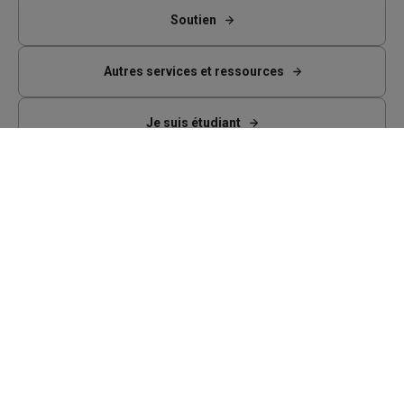
Soutien
Autres services et ressources
Je suis étudiant
Facebook
Bluesky
LinkedIn