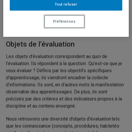
modalités d’évaluation diversifiées. Pour y arriver, on
Tout refuser
utilisera des formes d’évaluation comme l’examen, la
présentation, la production, le projet ou le portfolio, le
Préférences
travail, etc.
Objets de l’évaluation
Les objets d’évaluation correspondent au quoi de
l’évaluation. Ils répondent à la question : Qu’est-ce que je
veux évaluer ? Définis par les objectifs spécifiques
d’apprentissage, ils viendront encadrer la collecte
d’informations. Ils sont, en d’autres mots la manifestation
observable des apprentissages. De plus, ils sont
précisés par des critères et des indicateurs propres à la
discipline et au contenu enseigné.
Nous retrouvons une diversité d’objets d’évaluation tels
que les connaissance (concepts, procédures, habiletés