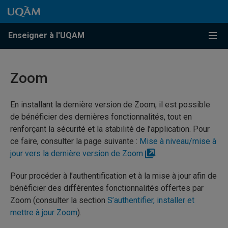
Passer au contenu
Accéder au menu principal
Accéder à la recherche
Passer au contenu
Accéder au menu principal
Enseigner à l'UQAM
Menu
Zoom
En installant la dernière version de Zoom, il est possible
de bénéficier des dernières fonctionnalités, tout en
renforçant la sécurité et la stabilité de l’application. Pour
ce faire, consulter la page suivante :
Mise à niveau/mise à
jour vers la dernière version de Zoom
.
Pour procéder à l’authentification et à la mise à jour afin de
bénéficier des différentes fonctionnalités offertes par
Zoom (consulter la section
S’authentifier, installer et
mettre à jour Zoom
).