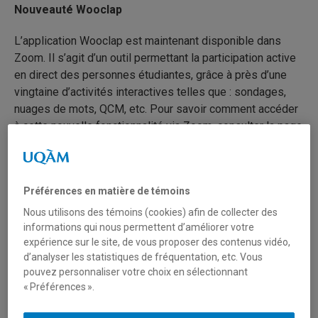
Nouveauté Wooclap
L’application Wooclap est maintenant disponible dans
Zoom. Il s’agit d’un outil permettant la participation active
en direct des personnes étudiantes, grâce à près d’une
vingtaine d’activités interactives telles que : sondages,
nuages de mots, QCM, etc. Pour savoir comment accéder
à cette nouvelle fonctionnalité via Zoom, consulter la page
suivante :
Comment utiliser Wooclap dans Zoom
.
Pour activer votre compte UQAM Wooclap, utilisez votre
adresse courriel UQAM sur la page
Inscrivez-vous
de
Préférences en matière de témoins
l’application.
Nous utilisons des témoins (cookies) afin de collecter des
informations qui nous permettent d’améliorer votre
1
Découvrir Zoom
expérience sur le site, de vous proposer des contenus vidéo,
d’analyser les statistiques de fréquentation, etc. Vous
pouvez personnaliser votre choix en sélectionnant
« Préférences ».
Zoom est un outil de vidéoconférence et de webinaire
utilisé à l’UQAM pour l’enseignement et la collaboration à