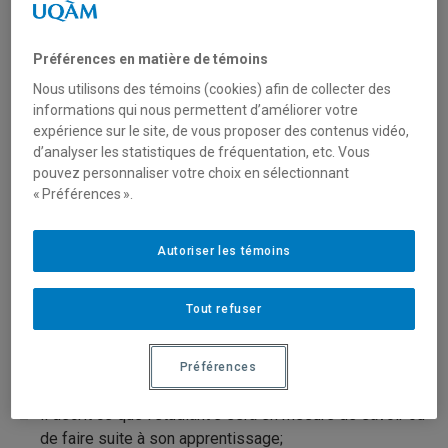
Il détermine les connaissances à acquérir et les
compétences à développer;
Préférences en matière de témoins
Il facilite la communication avec les étudiant·es car il
Nous utilisons des témoins (cookies) afin de collecter des
précise les apprentissages à faire;
informations qui nous permettent d’améliorer votre
expérience sur le site, de vous proposer des contenus vidéo,
Il est à la base de la
planification
d’un cours et de sa
d’analyser les statistiques de fréquentation, etc. Vous
progression;
pouvez personnaliser votre choix en sélectionnant
« Préférences ».
Il détermine le choix des activités d’apprentissage et
d’évaluation (Cf.
alignement pédagogique
).
Autoriser les témoins
Caractéristiques
Tout refuser
Un objectif d’apprentissage comporte les caractéristiques
Préférences
suivantes :
il décrit ce que l’étudiant·e sera en mesure de savoir ou
de faire suite à son apprentissage;